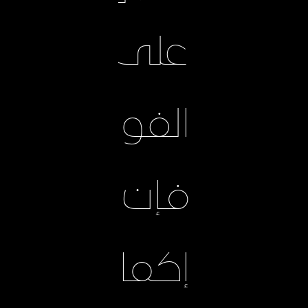
على
الفور،
فإن
إكمال