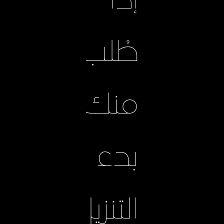
إذا
طُلب
منك
بدء
التنزيل