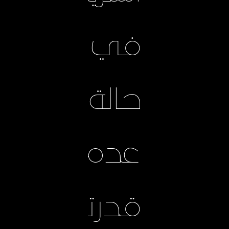
في
حالة
عدم
قدرتك