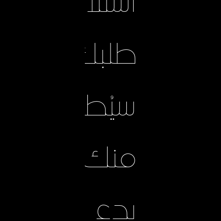
استلام
طلبك،
سيُطلب
منك
بدء