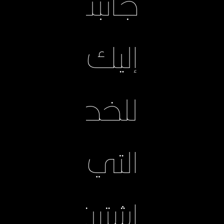
جانبنا
إليك
للخطوط
التي
اشتريتها.