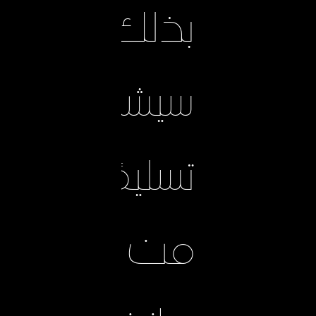
بذلك
سيشكل
تسليمًا
من