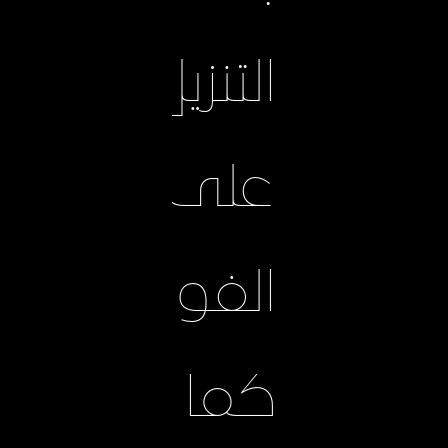
التنزيل
على
الفور،
كما