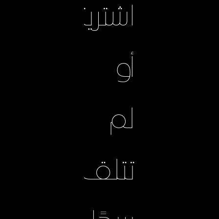
اشتريتها
أو
لم
تتلق