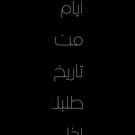
أيام
من
تاريخ
طلبك.